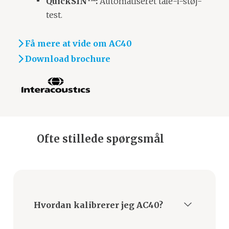
QuickSIN™:
Automatiseret tale-i-støj-
test.
Få mere at vide om AC40
Download brochure
Ofte stillede spørgsmål
Hvordan kalibrerer jeg AC40?