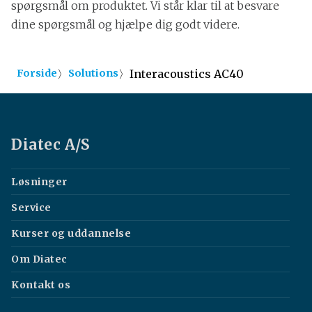
spørgsmål om produktet. Vi står klar til at besvare
dine spørgsmål og hjælpe dig godt videre.
〉
〉
Interacoustics AC40
Forside
Solutions
Diatec A/S
Løsninger
Service
Kurser og uddannelse
Om Diatec
Kontakt os