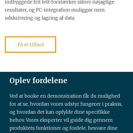
indbyggede frit felt-forstærker sikrer nøjagtige
resultater, og PC-integration muliggør nem
udskrivning og lagring af data.
Få et tilbud
Oplev fordelene
Ved at booke en demonstration får du mulighed
for at se, hvordan vores udstyr fungerer i praksis,
og hvordan det kan opfylde dine specifikke
behov. Vores eksperter vil guide dig gennem
produktets funktioner og fordele, besvare dine