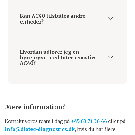
Interacoustics AC40 leveres kalibreret
fra fabrikken. Herefter er det vigtigt, at
Kan AC40 tilsluttes andre
du årligt får kalibreret udstyret for at
enheder?
sikre præcise målinger. Du kanse mere
om kalibrering her.
Ja, AC40 har en direkte HDMI-udgang,
der kan forbindes til eksterne skærme
Hvordan udfører jeg en
eller projektorer.
høreprøve med Interacoustics
AC40?
Brugermanualen indeholder trinvise
instruktioner til at udføre høreprøver
med AC40.
Mere information?
Kontakt vores team i dag på
+45 63 71 36 66
eller på
info@diatec-diagnostics.dk
, hvis du har flere