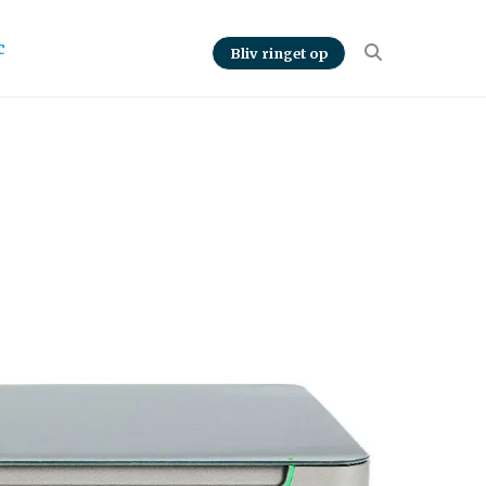
c
Bliv ringet op