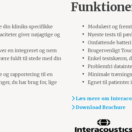
Funktione
 din kliniks specifikke
Modulært og fremti
citeter giver nøjagtige og
Nyeste tests til pæ
Omfattende batteri 
ver en integreret og nem
Brugervenligt Tou
være fuldt til stede med din
Enkel testskærm, d
Problemfri dataint
e og rapportering til en
Minimale trænings
nger, du har brug for, lige
Egnet til patienter i
Læs mere om Interaco
Download Brochure