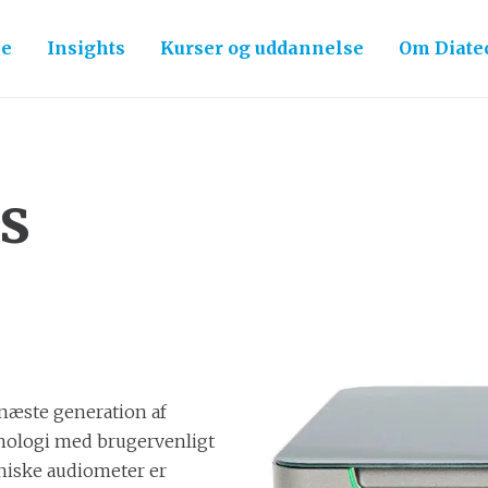
ce
Insights
Kurser og uddannelse
Om Diate
s
næste generation af
nologi med brugervenligt
niske audiometer er