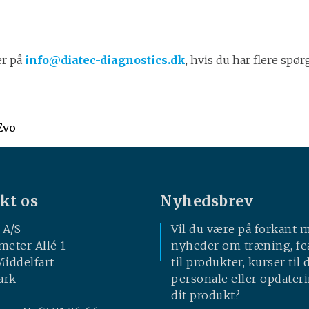
er på
info@diatec-diagnostics.dk
, hvis du har flere spør
Evo
kt os
Nyhedsbrev
 A/S
Vil du være på forkant 
meter Allé 1
nyheder om træning, fe
Middelfart
til produkter, kurser til d
ark
personale eller opdateri
dit produkt?