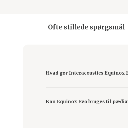
Ofte stillede spørgsmål
Hvad gør Interacoustics Equinox 
Equinox Evo’s modulære design, avan
Det er designet til at levere nøjagti
Kan Equinox Evo bruges til pædia
testprocessen.
Ja, Equinox Evo er udstyret med de nye
børn.