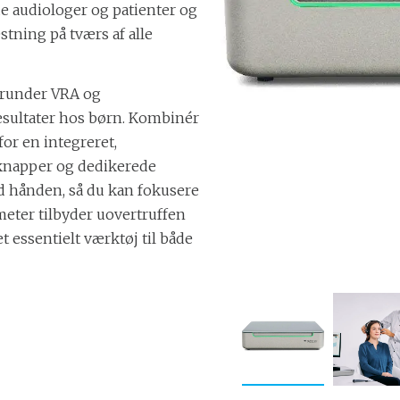
 audiologer og patienter og
stning på tværs af alle
herunder VRA og
esultater hos børn. Kombinér
or en integreret,
knapper og dedikerede
d hånden, så du kan fokusere
meter tilbyder uovertruffen
et essentielt værktøj til både