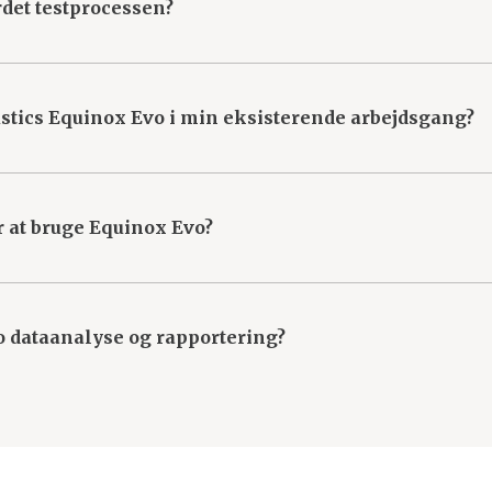
det testprocessen?
 dedikerede testskærme, der kun viser de oplysninger, du 
tioner og giver dig mulighed for at fokusere på din patie
ustics Equinox Evo i min eksisterende arbejdsgang?
ware og problemfri dataintegration gør det nemt at integre
 at bruge Equinox Evo?
Equinox Evo, takket være dets intuitive design og bruger
trolig med den og kunne have fuldt fokus på patientpleje.
 dataanalyse og rapportering?
tegration, hvilket gør det nemt at analysere og rapportere 
or, lige ved hånden, hvilket forbedrer effektiviteten og nø