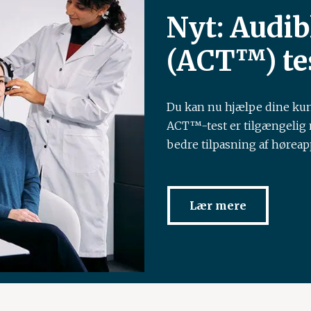
Nyt: Audib
(ACT™) te
Du kan nu hjælpe dine kun
ACT™-test er tilgængelig m
bedre tilpasning af høreap
Lær mere