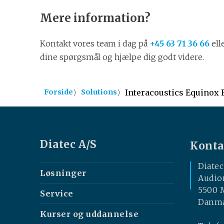
Mere information?
Kontakt vores team i dag på
+45 63 71 36 66
ell
dine spørgsmål og hjælpe dig godt videre.
〉
〉
Interacoustics Equinox 
Forside
Solutions
Diatec A/S
Konta
Diatec
Løsninger
Audio
5500 
Service
Danm
Kurser og uddannelse