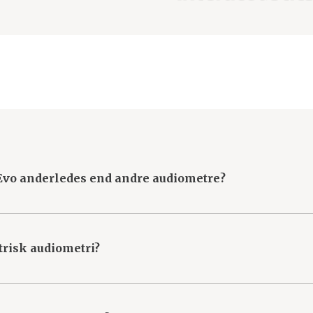
Evo anderledes end andre audiometre?
cerede testfunktioner og brugervenlige Touch Keyboard a
ge og pålidelige resultater, samtidig med at det minimerer 
trisk audiometri?
ste tests til pædiatrisk audiometri, hvilket gør det til et