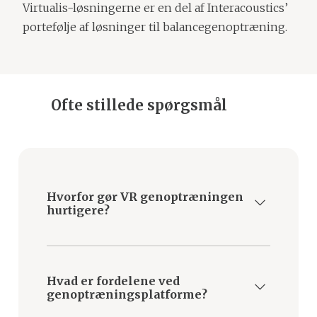
Virtualis-løsningerne er en del af Interacoustics’
portefølje af løsninger til balancegenoptræning.
Ofte stillede spørgsmål
Hvorfor gør VR genoptræningen
hurtigere?
VR øger patientens engagement og
giver desuden mulighed for præcis
Hvad er fordelene ved
overvågning, hvilket fører til mere
genoptræningsplatforme?
effektiv genoptræning.