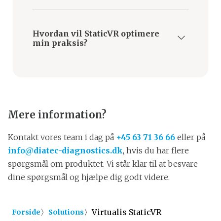
Genoptræningsplatforme som StaticVR-
kraftpladerne leverer objektive
Hvordan vil StaticVR optimere
kontroldata, så du kan udvikle
min praksis?
personligt tilpassede
træningsprogrammer.
StaticVR forbedrer patientens resultater
ved at levere objektiv evaluering og
motiverende balancetræning.
Mere information?
Kontakt vores team i dag på
+45 63 71 36 66
eller på
info@diatec-diagnostics.dk
, hvis du har flere
spørgsmål om produktet. Vi står klar til at besvare
dine spørgsmål og hjælpe dig godt videre.
〉
〉
Virtualis StaticVR
Forside
Solutions