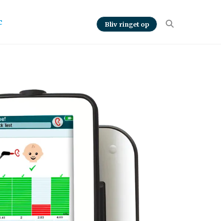
c
Bliv ringet op