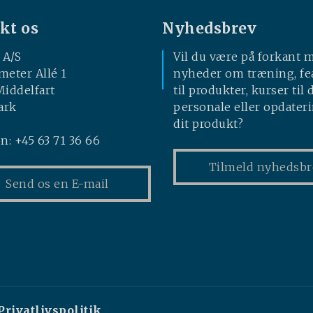
kt os
Nyhedsbrev
 A/S
Vil du være på forkant 
meter Allé 1
nyheder om træning, fe
Middelfart
til produkter, kurser til d
ark
personale eller opdateri
dit produkt?
n: +45 63 71 36 66
Tilmeld nyhedsbr
Send os en E-mail
Privatlivspolitik