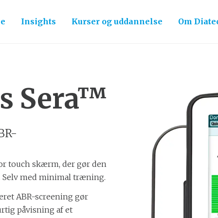
ce
Insights
Kurser og uddannelse
Om Diate
cs Sera™
BR-
tor touch skærm, der gør den
e. Selv med minimal træning.
eret ABR-screening gør
rtig påvisning af et