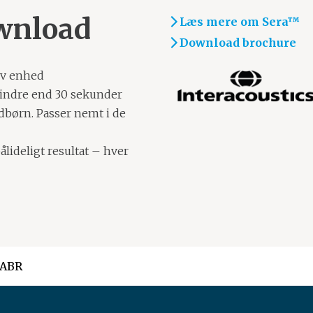
wnload
Læs mere om Sera™
Download brochure
iv enhed
indre end 30 sekunder
børn. Passer nemt i de
ålideligt resultat – hver
 ABR