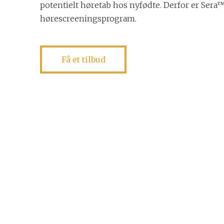
potentielt høretab hos nyfødte. Derfor er Sera™ 
hørescreeningsprogram.
Få et tilbud