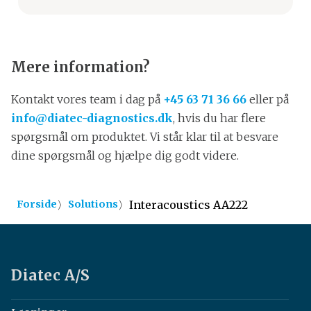
Interacoustics AA222 kan udskrive
resultater direkte til pc-printere.
Mere information?
Kontakt vores team i dag på
+45 63 71 36 66
eller på
info@diatec-diagnostics.dk
, hvis du har flere
spørgsmål om produktet. Vi står klar til at besvare
dine spørgsmål og hjælpe dig godt videre.
〉
〉
Interacoustics AA222
Forside
Solutions
Diatec A/S