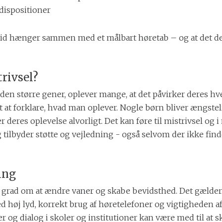
dispositioner
e altid hænger sammen med et målbart høretab – og at det 
rivsel?
en større gener, oplever mange, at det påvirker deres hver
 at forklare, hvad man oplever. Nogle børn bliver ængstelig
deres oplevelse alvorligt. Det kan føre til mistrivsel og i n
lbyder støtte og vejledning - også selvom der ikke finde
ing
j grad om at ændre vaner og skabe bevidsthed. Det gælder
 høj lyd, korrekt brug af høretelefoner og vigtigheden af
og dialog i skoler og institutioner kan være med til at 