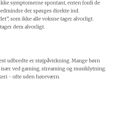
r ikke symptomerne spontant, enten fordi de
, medmindre der spørges direkte ind.
”, som ikke alle voksne tager alvorligt.
tager dem alvorligt.
mest udbredte er støjpåvirkning. Mange børn
er især ved gaming, streaming og musiklytning.
rkeri - ofte uden høreværn.