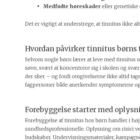
Medfødte høreskader
eller genetiske 
Det er vigtigt at understrege, at tinnitus ikk
Hvordan påvirker tinnitus børns t
Selvom nogle børn lærer at leve med tinnitus ud
søvn, svært at koncentrere sig i skolen og svært
der sker – og fordi omgivelserne ikke altid tager 
fagpersoner både anerkender symptomerne og ti
Forebyggelse starter med oplysn
Forebyggelse af tinnitus hos børn handler i hø
sundhedsprofessionelle. Oplysning om risici ved
budskaber. Undervisningsmaterialer, kampagner 