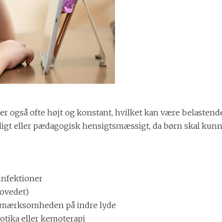
 er også ofte højt og konstant, hvilket kan være belastend
igt eller pædagogisk hensigtsmæssigt, da børn skal kunne
infektioner
hovedet)
opmærksomheden på indre lyde
biotika eller kemoterapi