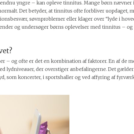
ælde endnu yngre – kan opleve tinnitus. Mange børn nævne
er normalt. Det betyder, at tinnitus ofte forbliver uopdaget
nsbesvær, søvnproblemer eller klager over “lyde i hovedet
rkender og undersøger børns oplevelser med tinnitus – og 
vet?
er – og ofte er det en kombination af faktorer. En af de 
med lydniveauer, der overstiger anbefalingerne. Det gæld
yd, som koncerter, i sportshaller og ved affyring af fyrvæ