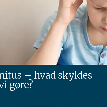
nnitus – hvad skyldes
vi gøre?