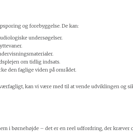
 opsporing og forebyggelse. De kan:
eaudiologiske undersøgelser.
yttevaner.
undervisningsmaterialer.
plejen om tidlig indsats.
yrke den faglige viden på området.
e tværfagligt, kan vi være med til at vende udviklingen 
blem i børnehøjde – det er en reel udfordring, der kræve