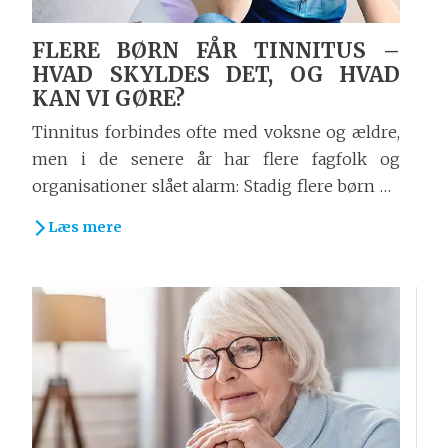
FLERE BØRN FÅR TINNITUS –
HVAD SKYLDES DET, OG HVAD
KAN VI GØRE?
Tinnitus forbindes ofte med voksne og ældre,
men i de senere år har flere fagfolk og
organisationer slået alarm: Stadig flere børn og
unge oplever tinnitus – nogle allerede i
Læs mere
førskolealderen. Det rejser vigtige spørgsmål:
Hvad...