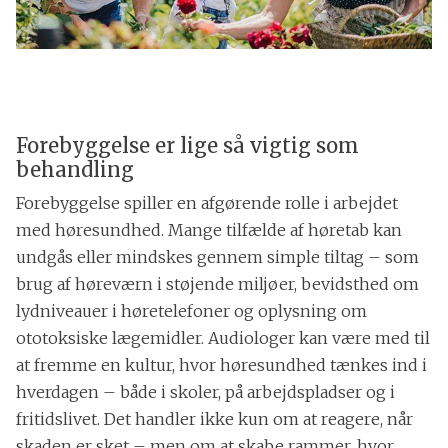
Forebyggelse er lige så vigtig som
behandling
Forebyggelse spiller en afgørende rolle i arbejdet
med høresundhed. Mange tilfælde af høretab kan
undgås eller mindskes gennem simple tiltag – som
brug af høreværn i støjende miljøer, bevidsthed om
lydniveauer i høretelefoner og oplysning om
ototoksiske lægemidler. Audiologer kan være med til
at fremme en kultur, hvor høresundhed tænkes ind i
hverdagen – både i skoler, på arbejdspladser og i
fritidslivet. Det handler ikke kun om at reagere, når
skaden er sket – men om at skabe rammer, hvor