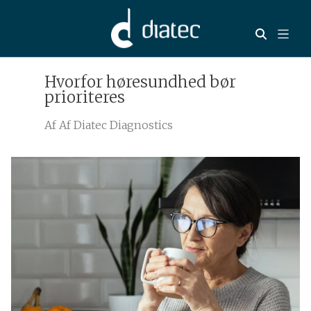
Hvorfor høresundhed bør
prioriteres
Af
Af Diatec Diagnostics