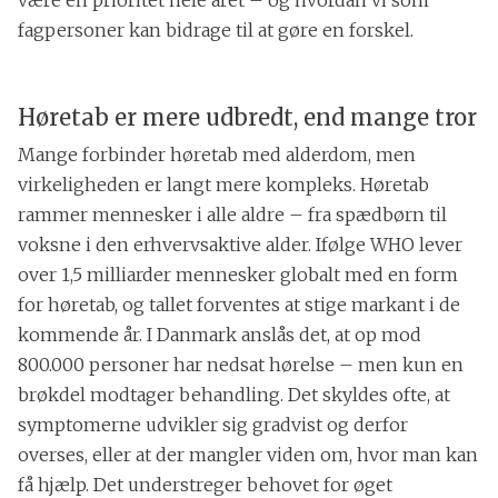
være en prioritet hele året – og hvordan vi som
fagpersoner kan bidrage til at gøre en forskel.
Høretab er mere udbredt, end mange tror
Mange forbinder høretab med alderdom, men
virkeligheden er langt mere kompleks. Høretab
rammer mennesker i alle aldre – fra spædbørn til
voksne i den erhvervsaktive alder. Ifølge WHO lever
over 1,5 milliarder mennesker globalt med en form
for høretab, og tallet forventes at stige markant i de
kommende år. I Danmark anslås det, at op mod
800.000 personer har nedsat hørelse – men kun en
brøkdel modtager behandling. Det skyldes ofte, at
symptomerne udvikler sig gradvist og derfor
overses, eller at der mangler viden om, hvor man kan
få hjælp. Det understreger behovet for øget