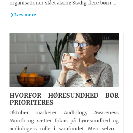
organisationer slået alarm: Stadig flere børn og
unge oplever tinnitus – nogle allerede i
Læs mere
førskolealderen. Det rejser vigtige spørgsmål:
Hvad...
HVORFOR HØRESUNDHED BØR
PRIORITERES
Oktober markerer Audiology Awareness
Month og sætter fokus på høresundhed og
audiologers rolle i samfundet. Men selvom