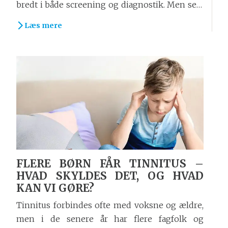
bredt i både screening og diagnostik. Men selv
det mest avancerede tympanometer kan ikke
Læs mere
levere pålidelige resultater, hvis ikke...
FLERE BØRN FÅR TINNITUS –
HVAD SKYLDES DET, OG HVAD
KAN VI GØRE?
Tinnitus forbindes ofte med voksne og ældre,
men i de senere år har flere fagfolk og