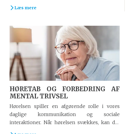
kampagnen kun varer én...
Læs mere
HØRETAB OG FORBEDRING AF
MENTAL TRIVSEL
Hørelsen spiller en afgørende rolle i vores
daglige kommunikation og sociale
interaktioner. Når hørelsen svækkes, kan det
have betydelige...